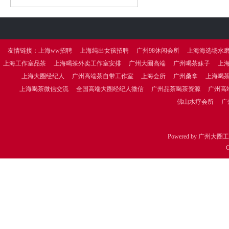
友情链接：
上海ww招聘
上海纯出女孩招聘
广州98休闲会所
上海海选场水
上海工作室品茶
上海喝茶外卖工作室安排
广州大圈高端
广州喝茶妹子
上
上海大圈经纪人
广州高端茶自带工作室
上海会所
广州桑拿
上海喝
上海喝茶微信交流
全国高端大圈经纪人微信
广州品茶喝茶资源
广州高
佛山水疗会所
广
Powered by
广州大圈工